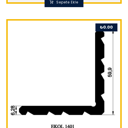
Sepete Ekle
₺
0.00