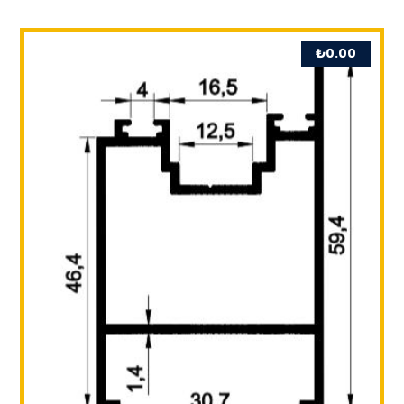
₺
0.00