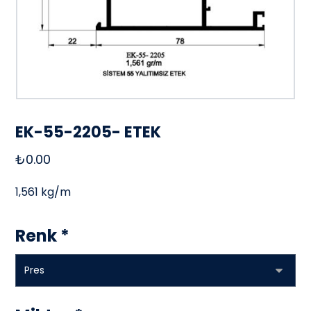
EK-55-2205- ETEK
₺
0.00
1,561 kg/m
Renk
*