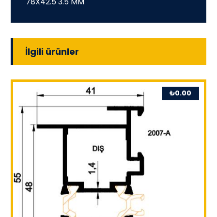
78X42.5 3.5 MM
İlgili ürünler
₺
0.00